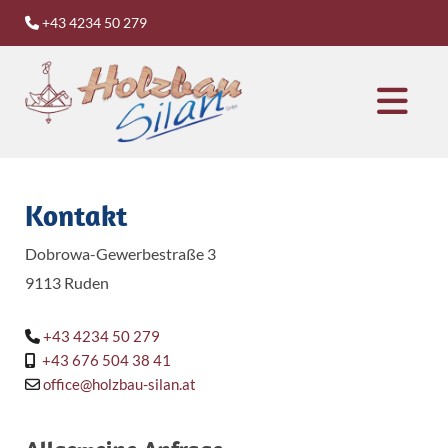
+43 4234 50 279

Kontakt
Dobrowa-Gewerbestraße 3
9113 Ruden
+43 4234 50 279

+43 676 504 38 41

office@holzbau-silan.at
